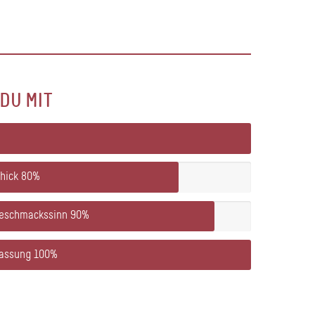
DU MIT
chick
80%
Geschmackssinn
90%
fassung
100%