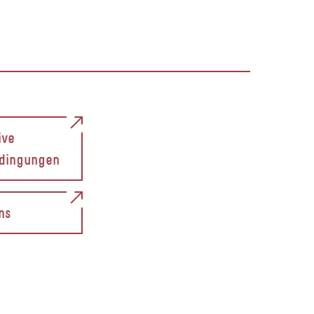
ive
dingungen
ns