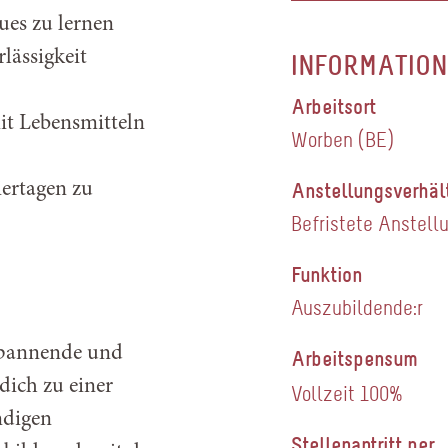
ues zu lernen
lässigkeit
INFORMATION
Arbeitsort
t Lebensmitteln
Worben (BE)
Anstellungsverhäl
ertagen zu
Befristete Anstellu
Funktion
Auszubildende:r
 spannende und
Arbeitspensum
 dich zu einer
Vollzeit 100%
ndigen
Stellenantritt per