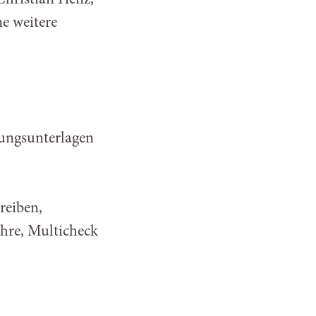
hristian Henz,
ne weitere
ungsunterlagen
reiben,
ahre, Multicheck