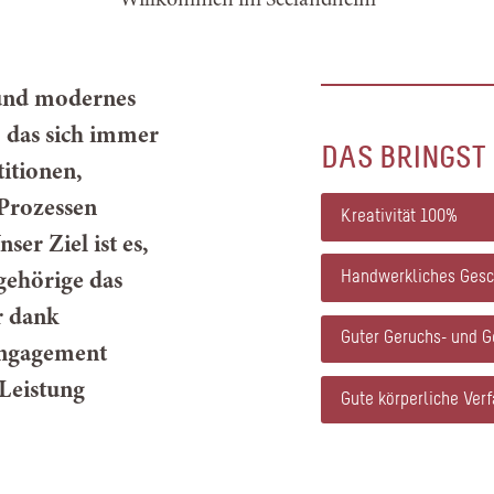
Willkommen im Seelandheim
 und modernes
 das sich immer
DAS BRINGST 
titionen,
 Prozessen
Kreativität
100%
ser Ziel ist es,
Handwerkliches Ges
gehörige das
r dank
Guter Geruchs- und 
Engagement
 Leistung
Gute körperliche Ver