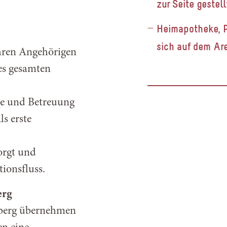
zur Seite gestell
Heimapotheke, P
sich auf dem Are
ihren Angehörigen
es gesamten
ege und Betreuung
ls erste
orgt und
ionsfluss.
erg
rberg übernehmen