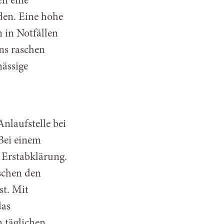
en eine
en. Eine hohe
 in Notfällen
uns raschen
mässige
nlaufstelle bei
Bei einem
e Erstabklärung.
schen den
t. Mit
das
 täglichen