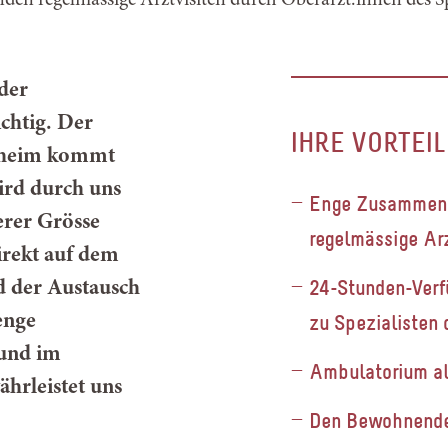
den regelmässige Arztvisiten durch Oberärzt:innen des Spi
der
chtig. Der
IHRE VORTEIL
dheim kommt
ird durch uns
Enge Zusammena
rer Grösse
regelmässige Arzt
irekt auf dem
24-Stunden-Verf
d der Austausch
zu Spezialisten 
enge
und im
Ambulatorium als
hrleistet uns
Den Bewohnende